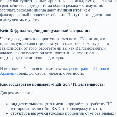
Если у вас существенные зарплатные расходы, R&D, рост штата,
гранты/инвест-раунды, тогда общий режим + стимулы по
зарплате/расходам иногда дают
лучший итог
, чем
фиксированный процент от оборота. Но тут важна дисциплина
в документах и учёте.
Кейс 3: фрилансер/индивидуальный специалист
Часто для одиночек вопрос упирается не в «IT-режим», а в
правильную легализацию статуса и налогового контура — в
зависимости от того, работаете ли вы как ИП/самозанятый
аналог, как получаете оплату, нужен ли контракт, банк,
подтверждение источника доходов.
И вот здесь обычно всплывает связка:
регистрация ИП ооо в
Армении
, банк, договоры, налоги, отчётность.
Как государство понимает «high-tech / IT деятельность»
Для режима важны:
вид деятельности
(что именно продаёте: разработку ПО,
тестирование, дизайн, R&D, техподдержку и т. п.),
структура выручки
(сколько процентов от «правильных»