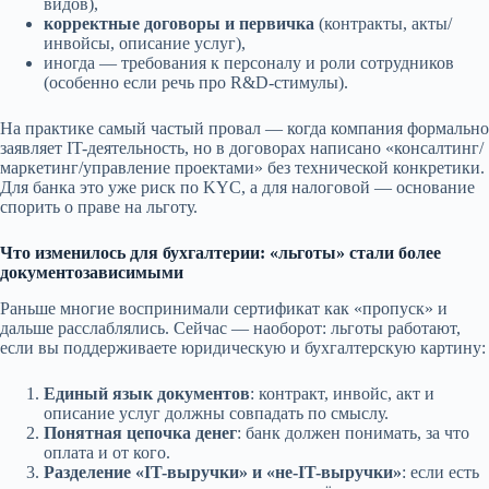
видов),
корректные договоры и первичка
(контракты, акты/
инвойсы, описание услуг),
иногда — требования к персоналу и роли сотрудников
(особенно если речь про R&D-стимулы).
На практике самый частый провал — когда компания формально
заявляет IT-деятельность, но в договорах написано «консалтинг/
маркетинг/управление проектами» без технической конкретики.
Для банка это уже риск по KYC, а для налоговой — основание
спорить о праве на льготу.
Что изменилось для бухгалтерии: «льготы» стали более
документозависимыми
Раньше многие воспринимали сертификат как «пропуск» и
дальше расслаблялись. Сейчас — наоборот: льготы работают,
если вы поддерживаете юридическую и бухгалтерскую картину:
Единый язык документов
: контракт, инвойс, акт и
описание услуг должны совпадать по смыслу.
Понятная цепочка денег
: банк должен понимать, за что
оплата и от кого.
Разделение «IT-выручки» и «не-IT-выручки»
: если есть