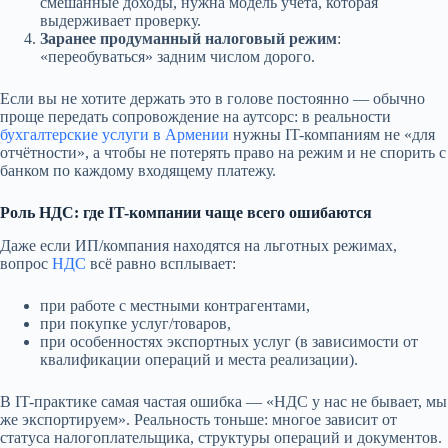
смешанные доходы, нужна модель учёта, которая
выдерживает проверку.
Заранее продуманный налоговый режим
:
«переобуваться» задним числом дорого.
Если вы не хотите держать это в голове постоянно — обычно
проще передать сопровождение на аутсорс: в реальности
бухгалтерские услуги в Армении
нужны IT-компаниям не «для
отчётности», а чтобы не потерять право на режим и не спорить с
банком по каждому входящему платежу.
Роль НДС: где IT-компании чаще всего ошибаются
Даже если ИП/компания находятся на льготных режимах,
вопрос
НДС
всё равно всплывает:
при работе с местными контрагентами,
при покупке услуг/товаров,
при особенностях экспортных услуг (в зависимости от
квалификации операций и места реализации).
В IT-практике самая частая ошибка — «НДС у нас не бывает, мы
же экспортируем». Реальность тоньше: многое зависит от
статуса налогоплательщика, структуры операций и документов.