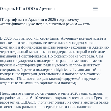
Перейти
к
Открыть ИП и ООО в Армении
сути
IT-сертификат в Армении в 2026 году: почему
«сертификатов» уже нет, но льготный режим — есть
В 2026 году запрос «IT-сертификат Армения» всё ещё живёт в
поиске — и это нормально: несколько лет подряд многие
компании и фрилансеры действительно «заходили» в Армению
через отдельный механизм господдержки, который в обиходе
называли IT-сертификатом. Но формулировка устарела. Сам
подход государства к поддержке отрасли изменился: вместо
прежней «сертификации ради нулевого налога» действует
специальный режим поддержки high-tech/IT, завязанный на
конкретные критерии деятельности и налоговые механики
(включая 1% turnover tax для квалифицируемой выручки и
отдельные стимулы по зарплатным налогам).
Представьте типичную ситуацию начала 2026 года: команда
разработчиков из 6–10 человек открывает компанию в Ереване,
работает на США/ЕС, получает оплату на счёт в местном банке
и хочет «как раньше» — «сертификат и ноль налогов».