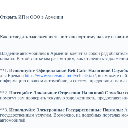
Перейти
к
сути
Открыть ИП и ООО в Армении
Как отследить задолженность по транспортному налогу на авт
Владение автомобилем в Армении влечет за собой ряд обязатель
оплаты. В этой статье мы рассмотрим, как отследить задолженн
**1.
Используйте Официальный Веб-Сайт Налоговой Служб
для Еревана
https://www.yerevan.am/ru/vehicle-tax/
, вы можете на
информацию о вашем автомобиле, и система предоставит вам а
**2.
Посещайте Локальные Отделения Налоговой Службы:
е
помогут вам проверить текущую задолженность, предоставят ин
**3.
Используйте Электронные Государственные Порталы:
Ар
государственным услугам. Возможно, на подобных порталах мож
автомобилей.