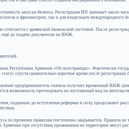
оимость запуска бизнеса. Регистрация ИП занимает около часа,
етологов и фрилансеров, так и для владельцев международного би
шо сочетается с армянской банковской системой. После регист
в ещё до подачи документов на ВНЖ.
явителей.
акона Республики Армения «Об иностранцах». Фактически госуда
татус спустя сравнительно короткое время после регистрации б
ранный предприниматель сначала получает временный ВНЖ сроком
ется возможность претендовать на постоянный вид на жительств
ения, поданные до вступления реформы в силу, продолжают рас
йствия.
уса по прежним правилам постепенно закрывается. Правила не т
 Армении при отсутствии проживания на территории могут рас