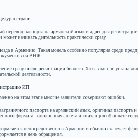
едур в стране.
ый перевод паспорта на армянский язык и адрес для регистраци
 может начинать деятельность практически сразу.
зда в Армению. Такая модель особенно популярна среди предпри
 документов на ВНЖ.
ление сразу после регистрации бизнеса. Хотя закон не устанав
тельской деятельности.
гистрацию ИП
именно на этом этапе многие заявители совершают ошибки.
заграничного паспорта на армянский язык, оригинал паспорта и
ленного формата, заполненная анкета и квитанция об оплате го
формляется непосредственно в Армении и обычно включает флю
формляется в день обращения.