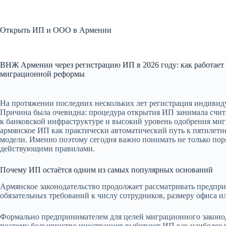
Перейти
к
сути
Открыть ИП и ООО в Армении
ВНЖ Армении через регистрацию ИП в 2026 году: как работает
миграционной реформы
На протяжении последних нескольких лет регистрация индивид
Причина была очевидна: процедура открытия ИП занимала счита
к банковской инфраструктуре и высокий уровень одобрения ми
армянское ИП как практически автоматический путь к пятилетн
модели. Именно поэтому сегодня важно понимать не только по
действующими правилами.
Почему ИП остаётся одним из самых популярных оснований
Армянское законодательство продолжает рассматривать предприн
обязательных требований к числу сотрудников, размеру офиса 
Формально предпринимателем для целей миграционного законод
поэтому большинство иностранцев выбирают ИП как наиболее п