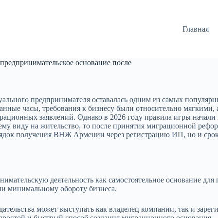
Главная
 предпринимательское основание после
уального предпринимателя оставалась одним из самых популярн
нные часы, требования к бизнесу были относительно мягкими, 
грационных заявлений. Однако в 2026 году правила игры начал
ему виду на жительство, то после принятия миграционной рефор
рядок получения ВНЖ Армении через регистрацию ИП, но и срок
имательскую деятельность как самостоятельное основание для п
или минимальному обороту бизнеса.
ательства может выступать как владелец компании, так и зар
ростой и быстрый способ создания миграционного основания.